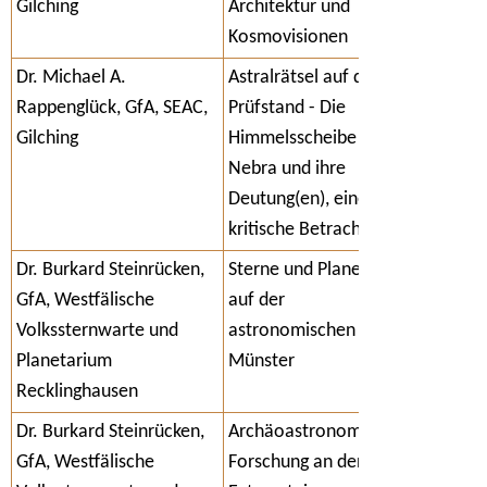
Gilching
Architektur und
Kosmovisionen
Dr. Michael A.
Astralrätsel auf dem
Rappenglück, GfA, SEAC,
Prüfstand - Die
Gilching
Himmelsscheibe von
Nebra und ihre
Deutung(en), eine
kritische Betrachtung
Dr. Burkard Steinrücken,
Sterne und Planeten
GfA, Westfälische
auf der
Volkssternwarte und
astronomischen Uhr in
Planetarium
Münster
Recklinghausen
Dr. Burkard Steinrücken,
Archäoastronomische
GfA, Westfälische
Forschung an den