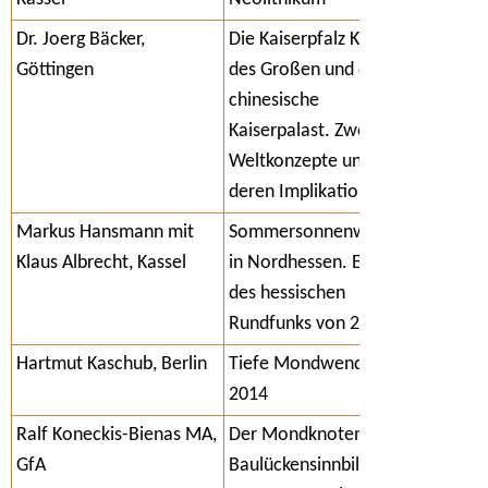
Dr. Joerg Bäcker,
Die Kaiserpfalz Karls
Göttingen
des Großen und der
chinesische
Kaiserpalast. Zwei
Weltkonzepte und
deren Implikationen
Markus Hansmann mit
Sommersonnenwenden
Klaus Albrecht, Kassel
in Nordhessen. Ein Film
des hessischen
Rundfunks von 2001
Hartmut Kaschub, Berlin
Tiefe Mondwenden
2014
Ralf Koneckis-Bienas MA,
Der Mondknoten als
GfA
Baulückensinnbild im