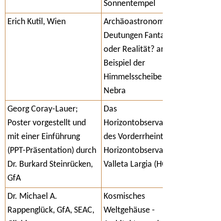
Sonnentempel
Erich Kutil, Wien
Archäoastronomische
Deutungen Fantasie
oder Realität? am
Beispiel der
Himmelsscheibe von
Nebra
Georg Coray-Lauer;
Das
Poster vorgestellt und
Horizontobservatorium
mit einer Einführung
des Vorderrheintals:
(PPT-Präsentation) durch
Horizontobservatorium
Dr. Burkard Steinrücken,
Valleta Largia (HOVL)
GfA
Dr. Michael A.
Kosmisches
Rappenglück, GfA, SEAC,
Weltgehäuse -