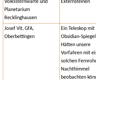
Volkssternwarte und
Externsteinen
Planetarium
Recklinghausen
Josef Vit, GfA,
Ein Teleskop mit
Oberbettingen
Obsidian-Spiegel:
Hätten unsere
Vorfahren mit einem
solchen Fernrohr den
Nachthimmel
beobachten können?
Hermann Volkmann
Die Himmelsscheibe
von Nebra -
Zeichenlogische
Deutung
Dr. Georg Zotti, GfA, Wien
Horizontpanoramen in