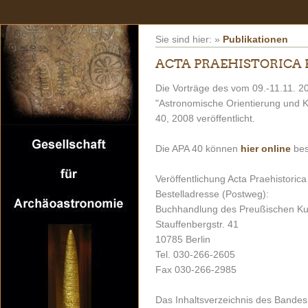
Sie sind hier:
»
Publikationen
ACTA PRAEHISTORICA 
Die Vorträge des vom 09.-11.11. 2
"Astronomische Orientierung und Kal
40, 2008 veröffentlicht.
Die APA 40 können
hier
online
bes
Veröffentlichung Acta Praehistorica
Bestelladresse (Postweg):
Buchhandlung des Preußischen Kul
Stauffenbergstr. 41
10785 Berlin
Tel. 030-266-2605
Fax 030-266-2985
Das Inhaltsverzeichnis des Bande