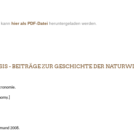
s kann
hier als PDF-Datei
heruntergeladen werden.
S - BEITRÄGE ZUR GESCHICHTE DER NATURWIS
tronomie.
nomy.]
emand 2008.