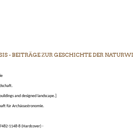
S - BEITRÄGE ZUR GESCHICHTE DER NATURWIS
ie
dschaft.
uildings and designed landscape.]
haft für Archäoastronomie.
7482-1148-8 (Hardcover) -