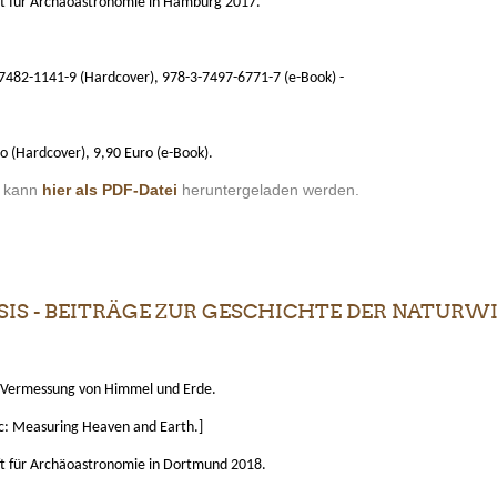
ft für Archäoastronomie in Hamburg 2017.
7482-1141-9 (Hardcover), 978-3-7497-6771-7 (e-Book) -
o (Hardcover), 9,90 Euro (e-Book).
s kann
hier als PDF-Datei
heruntergeladen werden.
S - BEITRÄGE ZUR GESCHICHTE DER NATURWIS
 Vermessung von Himmel und Erde.
: Measuring Heaven and Earth.]
ft für Archäoastronomie in Dortmund 2018.