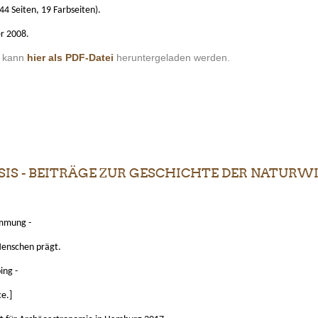
4 Seiten, 19 Farbseiten).
er 2008.
s kann
hier als PDF-Datei
heruntergeladen werden.
S - BEITRÄGE ZUR GESCHICHTE DER NATURWIS
immung -
enschen prägt.
ing -
e.]