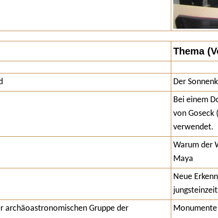
Thema (Vo
d
Der Sonnenka
Bei einem Do
von Goseck (D
verwendet.
Warum der W
Maya
Neue Erkennt
jungsteinzei
der archäoastronomischen Gruppe der
Monumente u