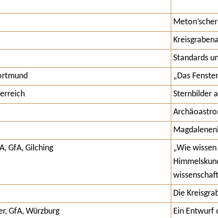
Meton’scher
Kreisgraben
Standards u
Dortmund
„Das Fenster
terreich
Sternbilder 
Archäoastro
Magdalenen
, GfA, Gilching
„Wie wissen 
Himmelskunde
wissenschaft
Die Kreisgra
er, GfA, Würzburg
Ein Entwurf 