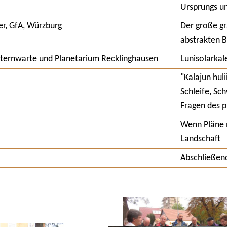
Ursprungs un
er, GfA, Würzburg
Der große gr
abstrakten B
 Sternwarte und Planetarium Recklinghausen
Lunisolarkal
"Kalajun hul
Schleife, Sc
Fragen des 
Wenn Pläne n
Landschaft
Abschließen