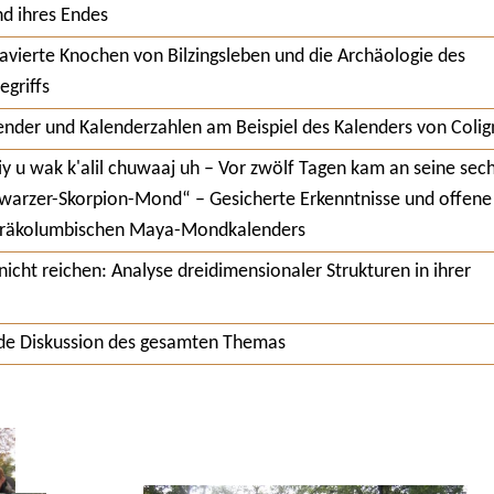
d ihres Endes
avierte Knochen von Bilzingsleben und die Archäologie des
egriffs
ender und Kalenderzahlen am Beispiel des Kalenders von Colig
iiy u wak k'alil chuwaaj uh – Vor zwölf Tagen kam an seine sec
hwarzer-Skorpion-Mond“ – Gesicherte Erkenntnisse und offene
präkolumbischen Maya-Mondkalenders
icht reichen: Analyse dreidimensionaler Strukturen in ihrer
de Diskussion des gesamten Themas