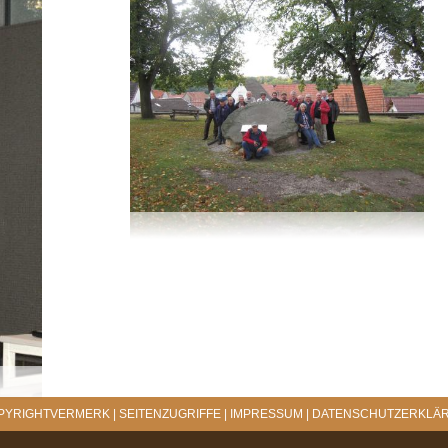
PYRIGHTVERMERK
|
SEITENZUGRIFFE
|
IMPRESSUM
|
DATENSCHUTZERKLÄ