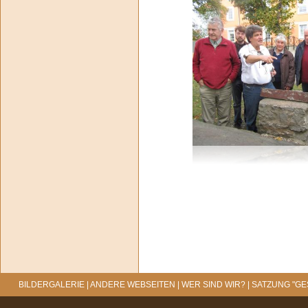
BILDERGALERIE
|
ANDERE WEBSEITEN
|
WER SIND WIR?
|
SATZUNG "G